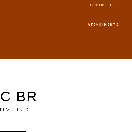
Cadastro
|
Entrar
ATENDIMENTO
C BR
AN´T MEULENHOF