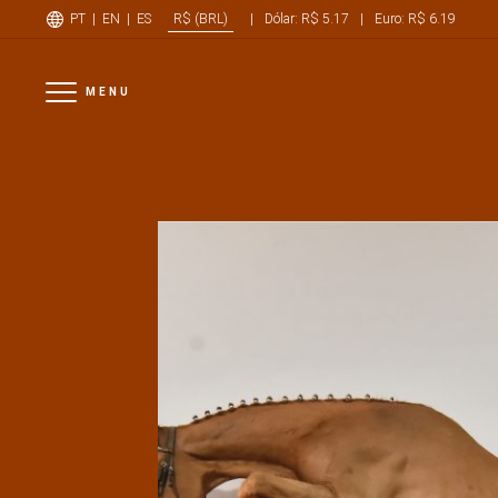
PT
|
EN
|
ES
|
Dólar: R$ 5.17
|
Euro: R$ 6.19
R$ (BRL)
MENU