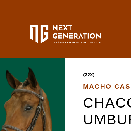
(32X)
MACHO CA
CHAC
UMBU