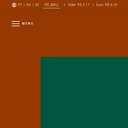
PT
|
EN
|
ES
|
Dólar: R$ 5.17
|
Euro: R$ 6.19
R$ (BRL)
MENU