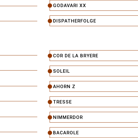
GODAVARI XX
DISPATHERFOLGE
COR DE LA BRYERE
SOLEIL
AHORN Z
TRESSE
NIMMERDOR
BACAROLE