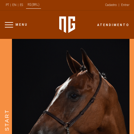
R$ (BRL)
PT
|
EN
|
ES
Cadastro
|
Entrar
MENU
ATENDIMENTO