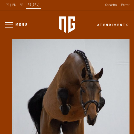
R$ (BRL)
PT
|
EN
|
ES
Cadastro
|
Entrar
MENU
ATENDIMENTO