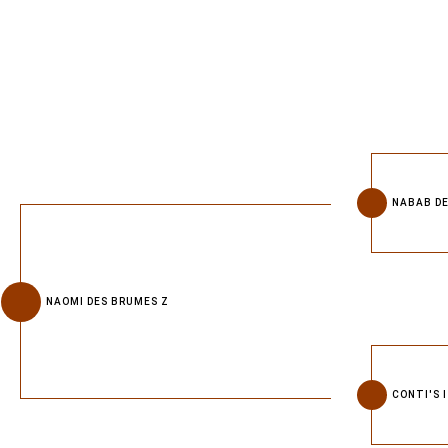
NABAB DE
NAOMI DES BRUMES Z
CONTI'S I