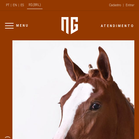
R$ (BRL)
PT
|
EN
|
ES
Cadastro
|
Entrar
MENU
ATENDIMENTO