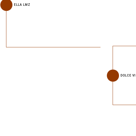
ELLA LMZ
DOLCE V