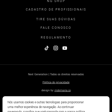
NG SHOP
CADASTRO DE PROFISSIONAIS
TIRE SUAS DÚVIDAS
FALE CONOSCO
REGULAMENTO
Next Generation | Todos os direitos reservados
Política de privacidade
design by:
mdemaria.co
Nós usamos cookies e outras tecnologias para proporcionar
uma melhor experiência de navegação. Ao continuar
navegando, significa que você concorda com a nossa política