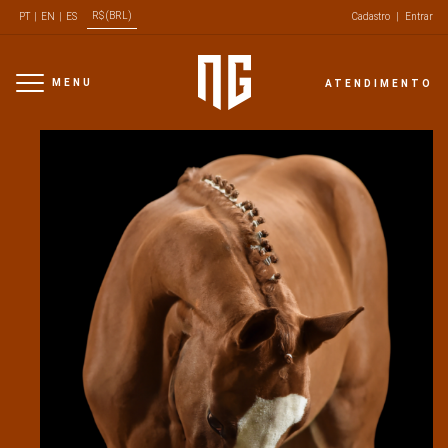
R$ (BRL)
PT
|
EN
|
ES
Cadastro
|
Entrar
MENU
ATENDIMENTO