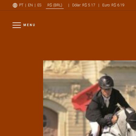
PT
|
EN
|
ES
|
Dólar: R$ 5.17
|
Euro: R$ 6.19
R$ (BRL)
MENU