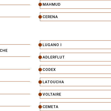
MAHMUD
CERENA
LUGANO I
OCHE
ADLERFLUT
CODEX
LATOUCHA
VOLTAIRE
CEMETA