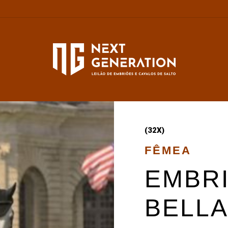
(32X)
FÊMEA
EMBR
BELL