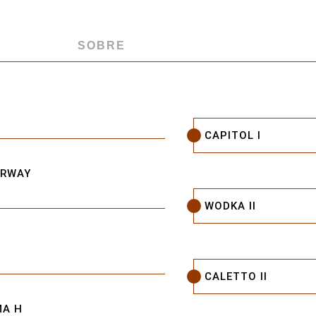
SOBRE
CAPITOL I
ARWAY
WODKA II
CALETTO II
MA H