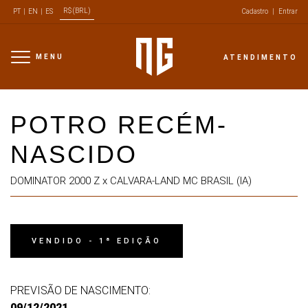
LOTE 12 (30X)
R$ (BRL)
PT
|
EN
|
ES
Cadastro
|
Entrar
MENU
ATENDIMENTO
POTRO RECÉM-
NASCIDO
DOMINATOR 2000 Z x CALVARA-LAND MC BRASIL (IA)
VENDIDO - 1ª EDIÇÃO
PREVISÃO DE NASCIMENTO:
09/12/2021