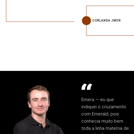
CORLANDA JMEN
Emera — eu que
indiquei o cruzamento
com Emerald, pois
conhecia muito bem
toda a linha materna de