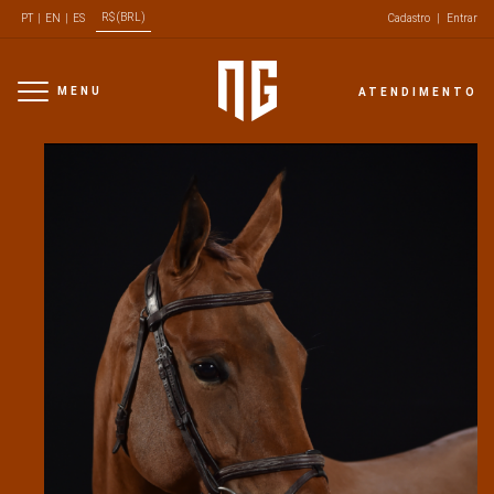
R$ (BRL)
PT
|
EN
|
ES
Cadastro
|
Entrar
MENU
ATENDIMENTO