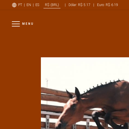
PT
|
EN
|
ES
|
Dólar: R$ 5.17
|
Euro: R$ 6.19
R$ (BRL)
MENU