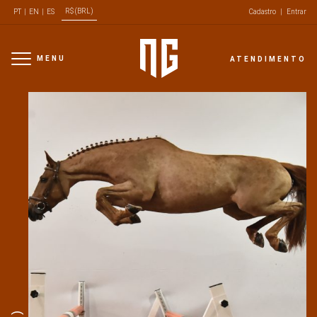
R$ (BRL)
PT
|
EN
|
ES
Cadastro
|
Entrar
MENU
ATENDIMENTO