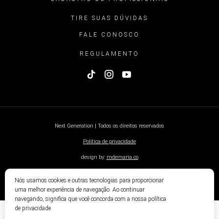
TIRE SUAS DÚVIDAS
FALE CONOSCO
REGULAMENTO
Next Generation | Todos os direitos reservados
Política de privacidade
design by:
mdemaria.co
Nós usamos cookies e outras tecnologias para proporcionar
uma melhor experiência de navegação. Ao continuar
navegando, significa que você concorda com a nossa política
de privacidade.