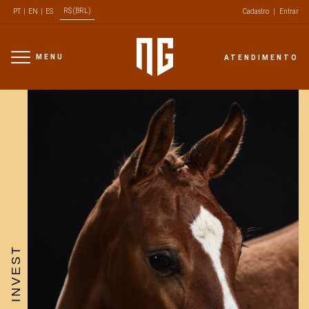
R$ (BRL)
PT
|
EN
|
ES
Cadastro
|
Entrar
MENU
ATENDIMENTO