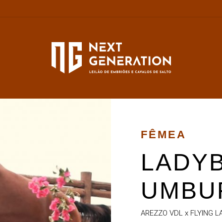
FÊMEA
LADY
UMBUR
AREZZO VDL x FLYING 