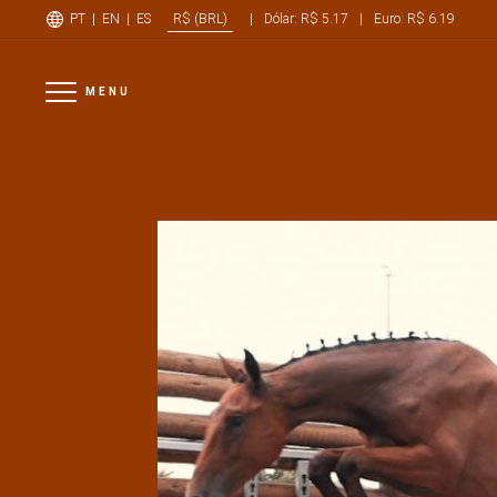
PT
|
EN
|
ES
|
Dólar: R$ 5.17
|
Euro: R$ 6.19
R$ (BRL)
MENU