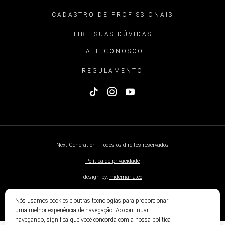
CADASTRO DE PROFISSIONAIS
TIRE SUAS DÚVIDAS
FALE CONOSCO
REGULAMENTO
Next Generation | Todos os direitos reservados
Política de privacidade
design by:
mdemaria.co
Nós usamos cookies e outras tecnologias para proporcionar
uma melhor experiência de navegação. Ao continuar
navegando, significa que você concorda com a nossa política