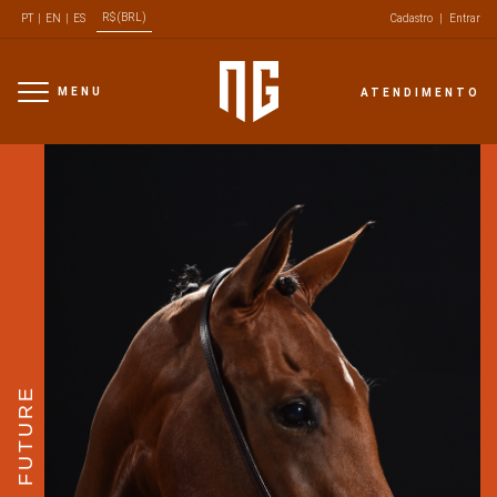
R$ (BRL)
PT
|
EN
|
ES
Cadastro
|
Entrar
MENU
ATENDIMENTO