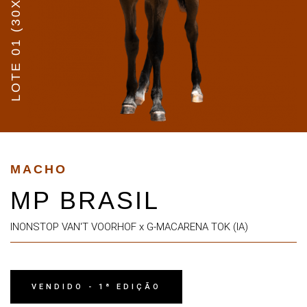
LOTE 01 (30X)
MACHO
MP BRASIL
INONSTOP VAN'T VOORHOF x G-MACARENA TOK (IA)
VENDIDO - 1ª EDIÇÃO