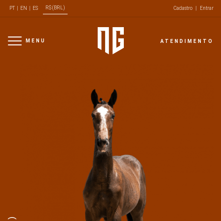
R$ (BRL)
PT
|
EN
|
ES
Cadastro
|
Entrar
MENU
ATENDIMENTO