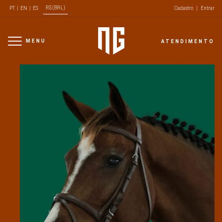
R$ (BRL)
PT
|
EN
|
ES
Cadastro
|
Entrar
MENU
ATENDIMENTO