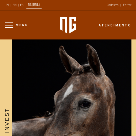
R$ (BRL)
PT
|
EN
|
ES
Cadastro
|
Entrar
MENU
ATENDIMENTO