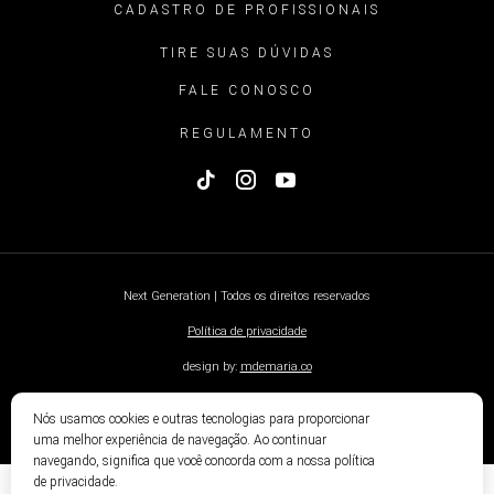
CADASTRO DE PROFISSIONAIS
TIRE SUAS DÚVIDAS
FALE CONOSCO
REGULAMENTO
Next Generation | Todos os direitos reservados
Política de privacidade
design by:
mdemaria.co
Nós usamos cookies e outras tecnologias para proporcionar
uma melhor experiência de navegação. Ao continuar
navegando, significa que você concorda com a nossa política
de privacidade.