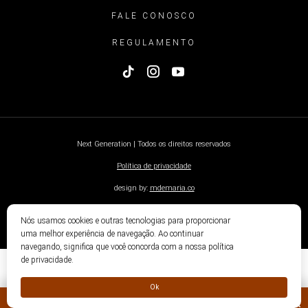
FALE CONOSCO
REGULAMENTO
Next Generation | Todos os direitos reservados
Política de privacidade
design by:
mdemaria.co
Nós usamos cookies e outras tecnologias para proporcionar
uma melhor experiência de navegação. Ao continuar
navegando, significa que você concorda com a nossa política
de privacidade.
Ok
« ANTERIOR
PRÓXIMO »