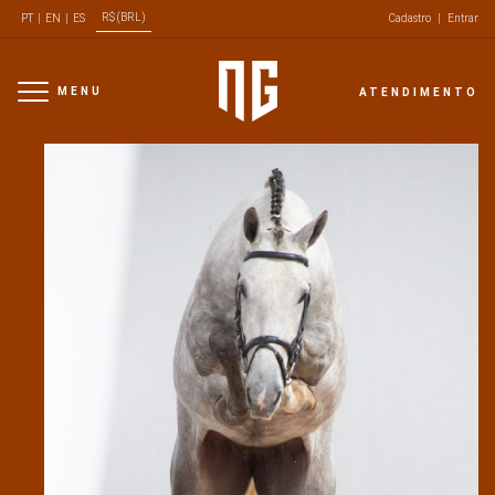
R$ (BRL)
PT
|
EN
|
ES
Cadastro
|
Entrar
MENU
ATENDIMENTO