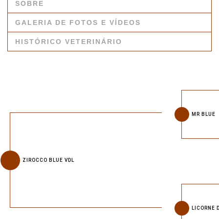
SOBRE
GALERIA DE FOTOS E VÍDEOS
HISTÓRICO VETERINÁRIO
MR BLUE
ZIROCCO BLUE VDL
LICORNE 