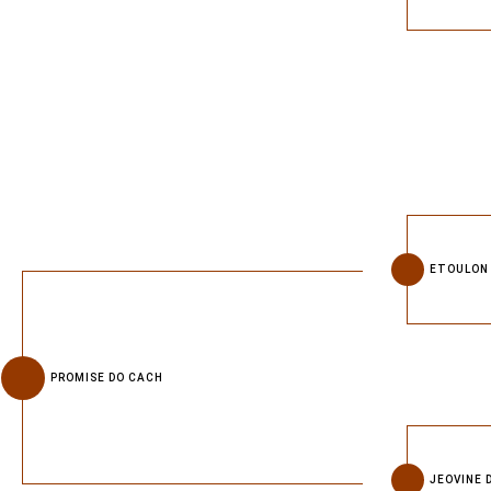
ETOULON 
PROMISE DO CACH
JEOVINE 