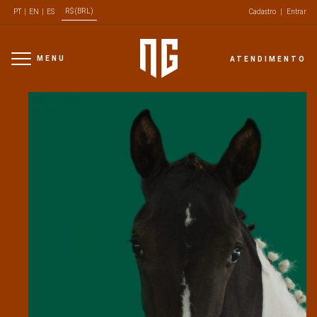
R$ (BRL)
PT
|
EN
|
ES
Cadastro
|
Entrar
MENU
ATENDIMENTO