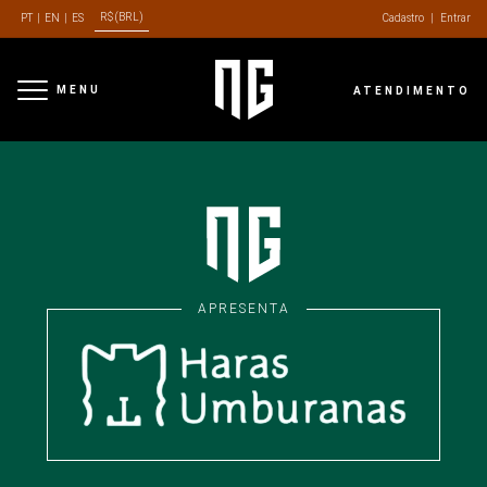
R$ (BRL)
PT
|
EN
|
ES
Cadastro
|
Entrar
MENU
ATENDIMENTO
APRESENTA