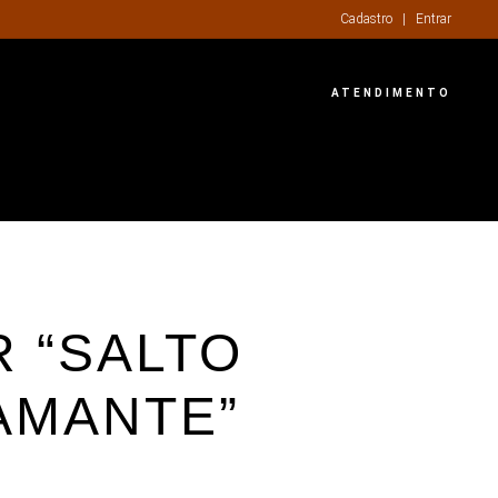
Cadastro
|
Entrar
ATENDIMENTO
 “SALTO
AMANTE”
0