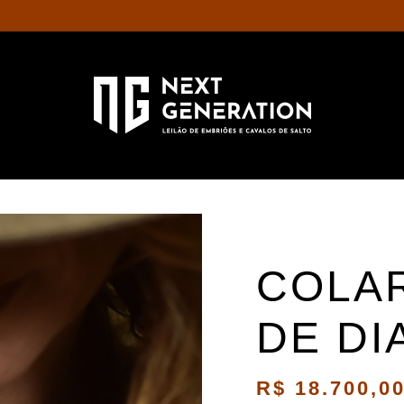
COLAR
DE DI
R$
18.700,0