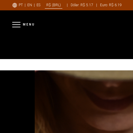
PT
|
EN
|
ES
|
Dólar: R$ 5.17
|
Euro: R$ 6.19
R$ (BRL)
MENU