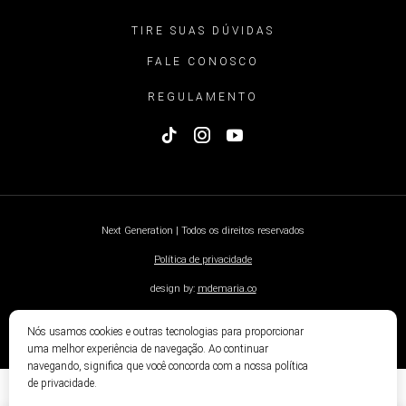
TIRE SUAS DÚVIDAS
FALE CONOSCO
REGULAMENTO
Next Generation | Todos os direitos reservados
Política de privacidade
design by:
mdemaria.co
Nós usamos cookies e outras tecnologias para proporcionar
uma melhor experiência de navegação. Ao continuar
navegando, significa que você concorda com a nossa política
de privacidade.