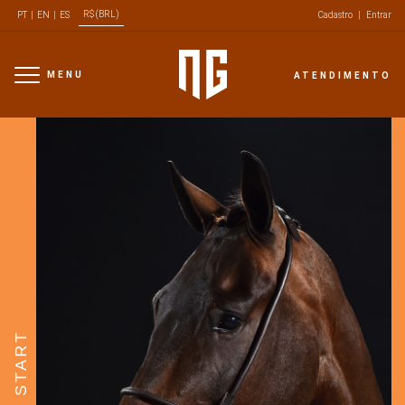
R$ (BRL)
PT
|
EN
|
ES
Cadastro
|
Entrar
MENU
ATENDIMENTO