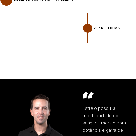
ZONNEBLOEM VDL
Estrelo possui a
montabilidade do
sangue Emerald com a
potência e garra de