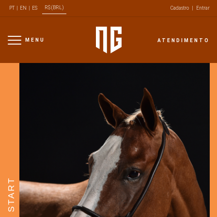
R$ (BRL)
PT
|
EN
|
ES
Cadastro
|
Entrar
MENU
ATENDIMENTO