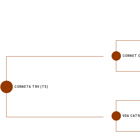
CORNET 
CORNETA TRV (TE)
VDA CATRI