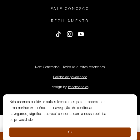
FALE CONOSCO
REGULAMENTO
Next Generation | Todos os direitos reservados
Política de privacidade
design by:
mdemaria.co
Nós usamos cookies e outras tecnologias para proporcionar
uma melhor experiência de navegação. Ao continuar
navegando, significa que você concorda com a nossa política
de privacidade.
Ok
« ANTERIOR
PRÓXIMO »