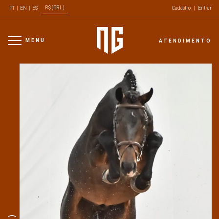
R$ (BRL)
PT
|
EN
|
ES
Cadastro
|
Entrar
MENU
ATENDIMENTO