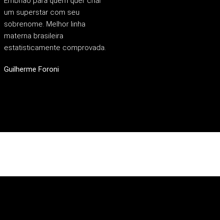
Embrião para quem quer criar
um superstar com seu
sobrenome. Melhor linha
materna brasileira
estatisticamente comprovada.
Guilherme Foroni