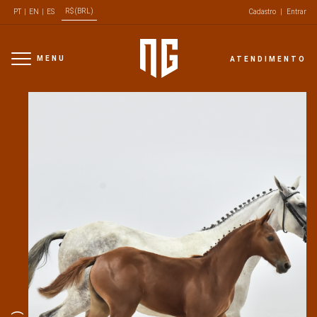
R$ (BRL)
PT
|
EN
|
ES
Cadastro
|
Entrar
MENU
ATENDIMENTO