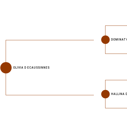
DOMINATO
OLIVIA D ECAUSSINNES
HALLINA 