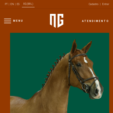
R$ (BRL)
PT
|
EN
|
ES
Cadastro
|
Entrar
MENU
ATENDIMENTO