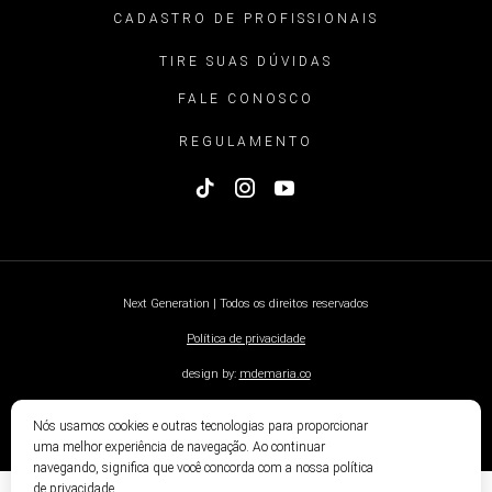
CADASTRO DE PROFISSIONAIS
TIRE SUAS DÚVIDAS
FALE CONOSCO
REGULAMENTO
Next Generation | Todos os direitos reservados
Política de privacidade
design by:
mdemaria.co
Nós usamos cookies e outras tecnologias para proporcionar
uma melhor experiência de navegação. Ao continuar
navegando, significa que você concorda com a nossa política
de privacidade.