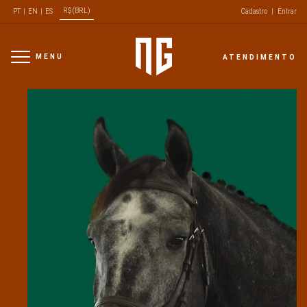
R$ (BRL)
PT
|
EN
|
ES
Cadastro
|
Entrar
MENU
ATENDIMENTO