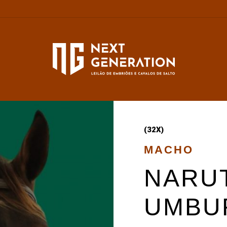
(32X)
MACHO
NARU
UMBU