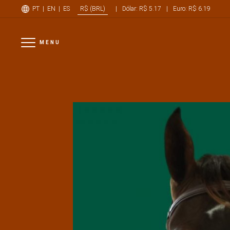
PT
|
EN
|
ES
|
Dólar: R$ 5.17
|
Euro: R$ 6.19
R$ (BRL)
MENU