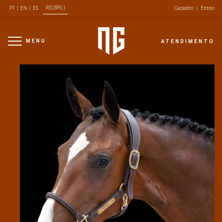
R$ (BRL)
PT
|
EN
|
ES
Cadastro
|
Entrar
MENU
ATENDIMENTO