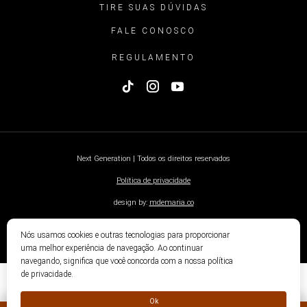
TIRE SUAS DÚVIDAS
FALE CONOSCO
REGULAMENTO
Next Generation | Todos os direitos reservados
Política de privacidade
design by:
mdemaria.co
Nós usamos cookies e outras tecnologias para proporcionar
uma melhor experiência de navegação. Ao continuar
navegando, significa que você concorda com a nossa política
de privacidade.
Ok