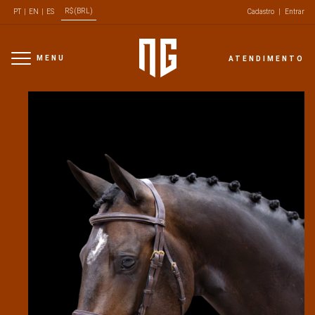
R$ (BRL)
PT
|
EN
|
ES
Cadastro
|
Entrar
MENU
ATENDIMENTO