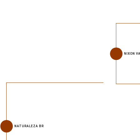
NIXON V
NATURALEZA BR