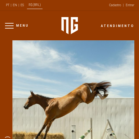
R$ (BRL)
PT
|
EN
|
ES
Cadastro
|
Entrar
MENU
ATENDIMENTO