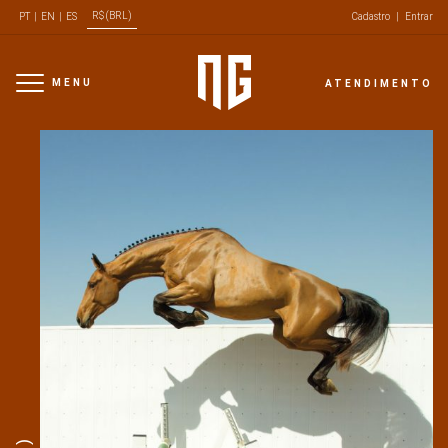
R$ (BRL)
PT
|
EN
|
ES
Cadastro
|
Entrar
MENU
ATENDIMENTO